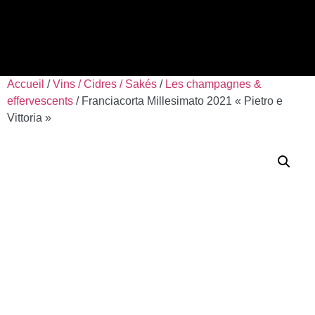
Accueil
/
Vins / Cidres / Sakés
/
Les champagnes &
effervescents
/ Franciacorta Millesimato 2021 « Pietro e
Vittoria »