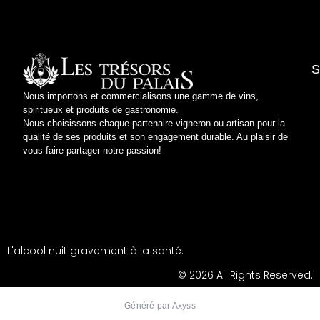
S
Nous importons et commercialisons une gamme de vins,
spiritueux et produits de gastronomie.
Conditi
Conditions
Respect 
Polit
Nous choisissons chaque partenaire vigneron ou artisan pour la
qualité de ses produits et son engagement durable. Au plaisir de
vous faire partager notre passion!
L'alcool nuit gravement à la santé.
© 2026 All Rights Reserved.
Généré par Axyss