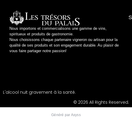
S
Nous importons et commercialisons une gamme de vins,
spiritueux et produits de gastronomie.
Conditi
Conditions
Respect 
Polit
Nous choisissons chaque partenaire vigneron ou artisan pour la
qualité de ses produits et son engagement durable. Au plaisir de
vous faire partager notre passion!
L'alcool nuit gravement à la santé.
© 2026 All Rights Reserved.
Généré par Axyss