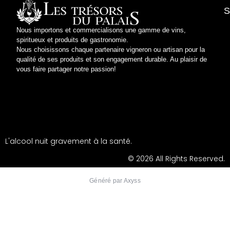
S
Nous importons et commercialisons une gamme de vins,
spiritueux et produits de gastronomie.
Conditi
Conditions
Respect 
Polit
Nous choisissons chaque partenaire vigneron ou artisan pour la
qualité de ses produits et son engagement durable. Au plaisir de
vous faire partager notre passion!
L'alcool nuit gravement à la santé.
© 2026 All Rights Reserved.
Généré par Axyss