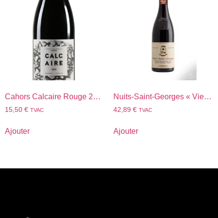
Cahors Calcaire Rouge 2022
Nuits-Saint-Georges « Vieilles Vignes » 2023
15,50
€
42,89
€
TVAC
TVAC
Ajouter
Ajouter